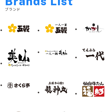
B
r
a
n
d
s
L
i
s
t
ブランド