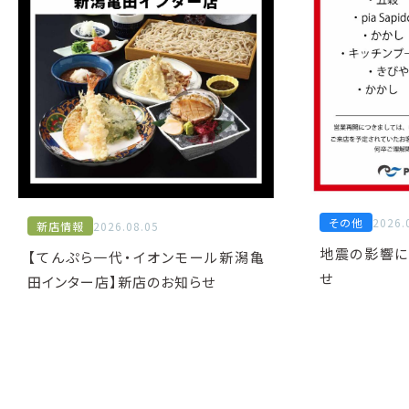
その他
2026.
新店情報
2026.08.05
地震の影響に
【てんぷら一代・イオンモール新潟亀
せ
田インター店】新店のお知らせ