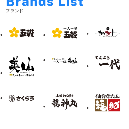
B
r
a
n
d
s
L
i
s
t
ブランド