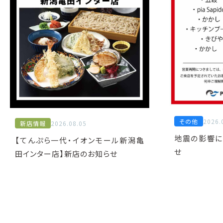
その他
2026.
新店情報
2026.08.05
地震の影響に
【てんぷら一代・イオンモール新潟亀
せ
田インター店】新店のお知らせ