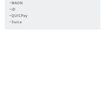
・WAON
・iD
・QUICPay
・Suica