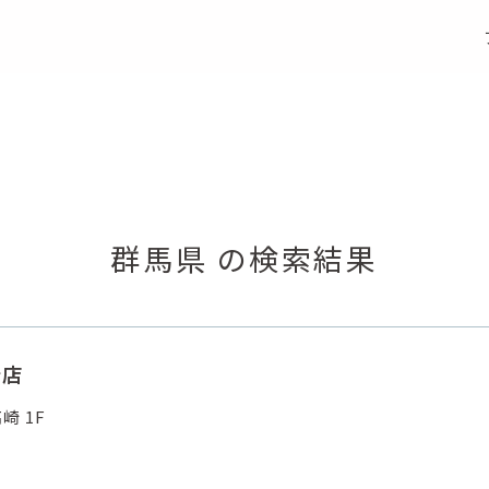
S
e
a
r
c
h
店舗検索
群馬県 の検索結果
崎店
崎 1F