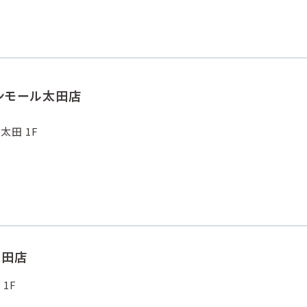
オンモール太田店
太田 1F
太田店
1F