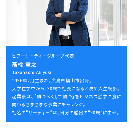
ピアーサーティーグループ代表
髙橋 章之
Takahashi Akiyuki
1956年2月生まれ。広島県福山市出身。
大学在学中から、30歳で社長になると決め人生設計。
起業後は、「勝つべくして勝つ」をビジネス哲学に食に
関わるさまざまな事業にチャレンジ。
社名の“サーティー”は、自分の船出の“30歳”に由来。