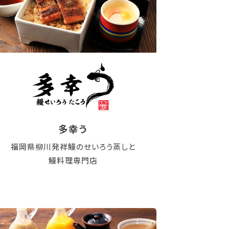
多幸う
福岡県柳川発祥鰻のせいろう蒸しと
鰻料理専門店