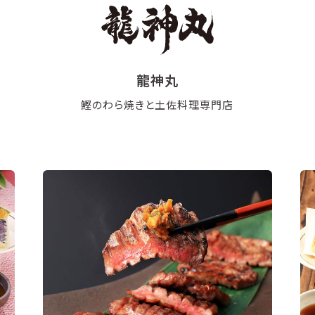
龍神丸
鰹のわら焼きと土佐料理専門店