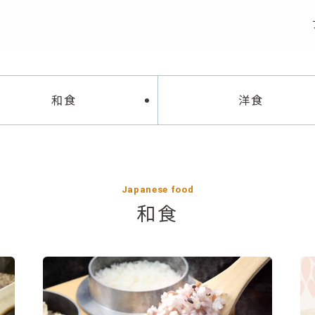
B
r
a
n
d
和食
洋食
ブランド
Japanese food
和食