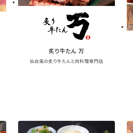
炙り牛たん 万
仙台風の炙り牛たんと肉料理専門店