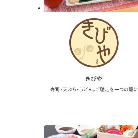
きびや
寿司・天ぷら・うどん。ご馳走を一つの籠に