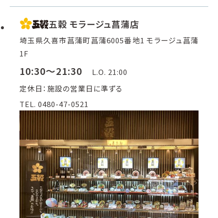
五穀 モラージュ菖蒲店
埼玉県久喜市菖蒲町菖蒲6005番地1 モラージュ菖蒲
1F
10:30～21:30
L.O. 21:00
定休日：施設の営業日に準ずる
TEL. 0480-47-0521