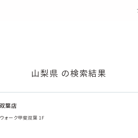
S
e
a
r
c
h
店舗検索
山梨県 の検索結果
斐双葉店
ウォーク甲斐双葉 1F