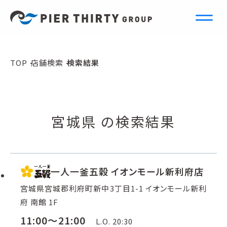
S
e
a
r
c
h
TOP
店舗検索
検索結果
店舗検索
宮城県 の検索結果
一人一釜五穀 イオンモール新利府店
宮城県宮城郡利府町新中3丁目1-1 イオンモール新利
府 南館 1F
11:00～21:00
L.O. 20:30