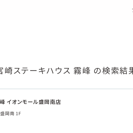
S
e
a
r
c
h
店舗検索
宮崎ステーキハウス 霧峰 の検索結
霧峰 イオンモール盛岡南店
盛岡南 1F