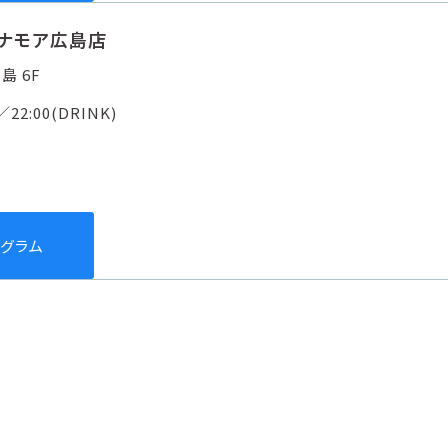
ミナモア広島店
島 6F
)／22:00(DRINK)
タグラム