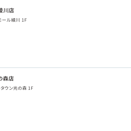
綾川店
ール綾川 1F
の森店
タウン光の森 1F