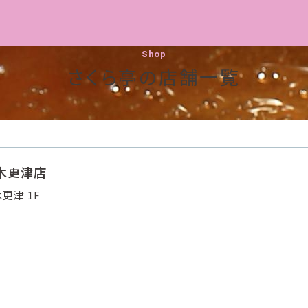
Shop
さくら亭の店舗一覧
ル木更津店
更津 1F