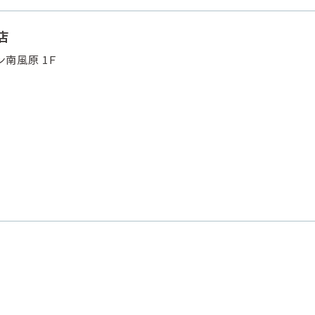
店
南風原 1Ｆ