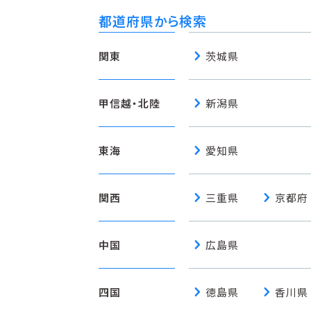
都道府県から検索
chevron_right
関東
茨城県
chevron_right
甲信越・北陸
新潟県
chevron_right
東海
愛知県
chevron_right
chevron_right
関西
三重県
京都府
chevron_right
中国
広島県
chevron_right
chevron_right
四国
徳島県
香川県