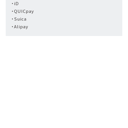
・iD
・QUICpay
・Suica
・Alipay