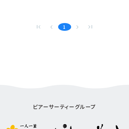
first_page
navigate_before
navigate_next
last_page
1
ピアーサーティーグループ