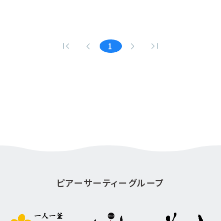
first_page
navigate_before
navigate_next
last_page
1
ピアーサーティーグループ