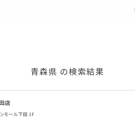
S
e
a
r
c
h
店舗検索
青森県 の検索結果
下田店
ンモール下田 1F