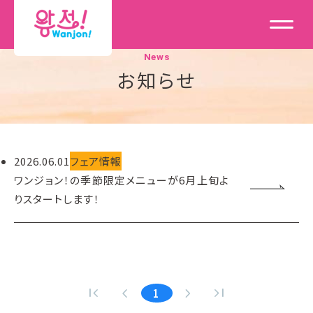
News
お知らせ
2026.06.01
フェア情報
ワンジョン！の季節限定メニューが6月上旬よ
りスタートします！
first_page
navigate_before
navigate_next
last_page
1