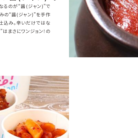
るのが“醤(ジャン)”で
の“醤(ジャン)”を手作
店仕込み。辛いだけではな
”はまさにワンジョン！の