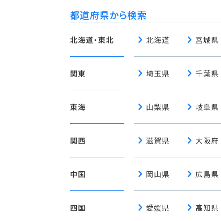
都道府県から検索
chevron_right
chevron_right
北海道・東北
北海道
宮城県
chevron_right
chevron_right
関東
埼玉県
千葉県
chevron_right
chevron_right
東海
山梨県
岐阜県
chevron_right
chevron_right
関西
滋賀県
大阪府
chevron_right
chevron_right
中国
岡山県
広島県
chevron_right
chevron_right
四国
愛媛県
高知県