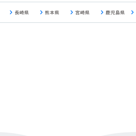
chevron_right
chevron_right
chevron_right
chevron_right
chevron_right
長崎県
熊本県
宮崎県
鹿児島県