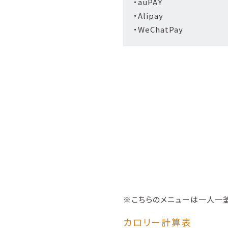
・auPAY
・Alipay
・WeChatPay
※こちらのメニューは一人一釜
カロリー計算表