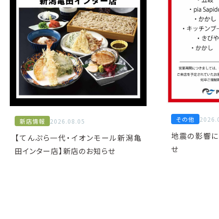
その他
2026.
新店情報
2026.08.05
地震の影響に
【てんぷら一代・イオンモール新潟亀
せ
田インター店】新店のお知らせ