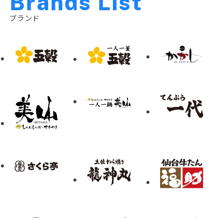
B
r
a
n
d
s
L
i
s
t
ブランド