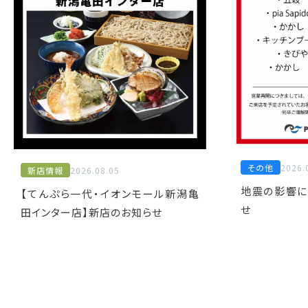
その他
2026.
新店情報
2026.08.05
地震の影響に
【てんぷら一代・イオンモール新潟亀
せ
田インター店】新店のお知らせ