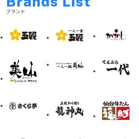
B
r
a
n
d
s
L
i
s
t
ブランド