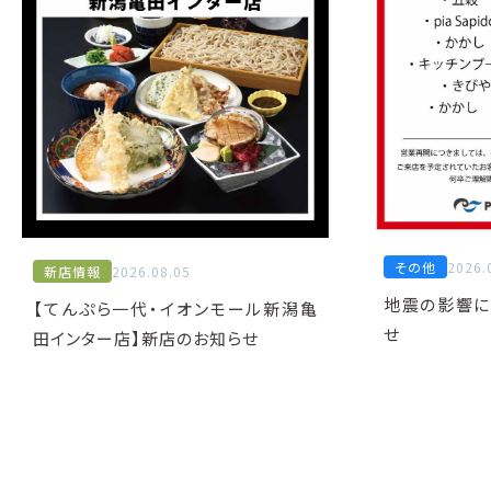
その他
2026.
新店情報
2026.08.05
地震の影響に
【てんぷら一代・イオンモール新潟亀
せ
田インター店】新店のお知らせ