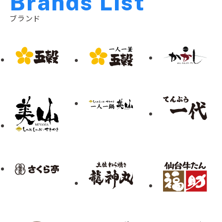
B
r
a
n
d
s
L
i
s
t
ブランド