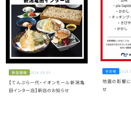
その他
2026.
新店情報
2026.08.05
地震の影響に
【てんぷら一代・イオンモール新潟亀
せ
田インター店】新店のお知らせ