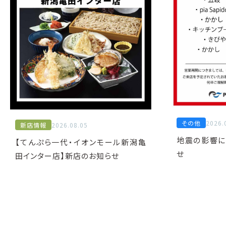
その他
2026.
新店情報
2026.08.05
地震の影響に
【てんぷら一代・イオンモール新潟亀
せ
田インター店】新店のお知らせ