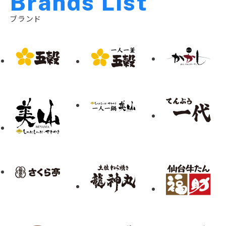
B
r
a
n
d
s
L
i
s
t
ブランド